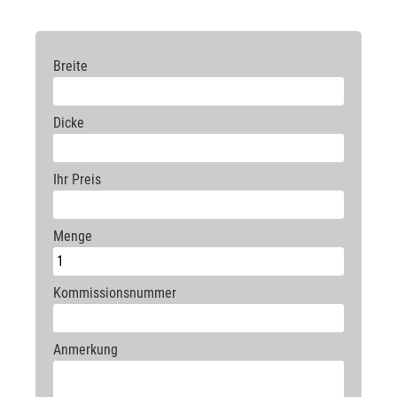
200.3
213
240
286
361
411
470
557
679
800
250.3
257
295
339
431
497
563
688
Breite
300.3
319
355
426
497
584
666
Dicke
Ihr Preis
Menge
Kommissionsnummer
Anmerkung