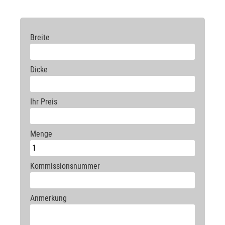
220
105
115
134
150
170
175
191
244
254
250
116
126
142
164
189
198
215
248
258
Breite
300
136
147
166
193
211
213
233
260
275
350
174
185
204
227
247
262
294
354
405
Dicke
405
194
207
227
250
266
298
367
410
444
Ihr Preis
Menge
Kommissionsnummer
Anmerkung