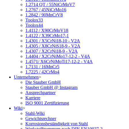
1.2714 QT / 55NiCrMoV7
1.2767 / 45NiCrMo16
1.2842 / 90MnCrV8
Toolox33
Toolox44
1.4112 / X90CrMoV18
1.4122 / X39CrMo17-1
1.4301 / X5CrNi18-10 - V2A
1.4305 / X8CrNiS18-9 - V2A
1.4307 / X2CrNi18-9 - V2A
1.4404 / X2CrNiMo17-12-2 - V4A
1.4571/ X6CrNiMoTi17-12-2 - V4A
1.7131 / 16MnCr5
1.7225 / 42CrMo4
Unternehmen
>
Die Stauber GmbH
Stauber GmbH @ Instagram
Ansprechpartner
Karriere
ISO 9001 Zertifizierung
Wiki
>
Stahl-Wiki
Gewichtsrechner
Korrosionsbeständigkeit von Stahl
Werkstoffnummern nach DIN EN10027-2