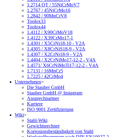
1.2714 QT / 55NiCrMoV7
1.2767 / 45NiCrMo16
1.2842 / 90MnCrV8
Toolox33
Toolox44
1.4112 / X90CrMoV18
1.4122 / X39CrMo17-1
1.4301 / X5CrNi18-10 - V2A
1.4305 / X8CrNiS18-9 - V2A
1.4307 / X2CrNi18-9 - V2A
1.4404 / X2CrNiMo17-12-2 - V4A
1.4571/ X6CrNiMoTi17-12-2 - V4A
1.7131 / 16MnCr5
1.7225 / 42CrMo4
Unternehmen
>
Die Stauber GmbH
Stauber GmbH @ Instagram
Ansprechpartner
Karriere
ISO 9001 Zertifizierung
Wiki
>
Stahl-Wiki
Gewichtsrechner
Korrosionsbeständigkeit von Stahl
Werkstoffnummern nach DIN EN10027-2