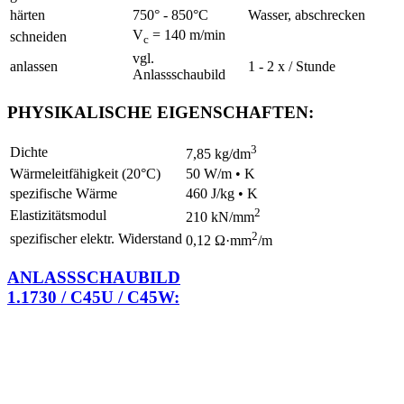
härten
750° - 850°C
Wasser, abschrecken
V
= 140 m/min
schneiden
c
vgl.
anlassen
1 - 2 x / Stunde
Anlassschaubild
PHYSIKALISCHE EIGENSCHAFTEN:
3
Dichte
7,85 kg/dm
Wärmeleitfähigkeit (20°C)
50 W/m • K
spezifische Wärme
460 J/kg • K
2
Elastizitätsmodul
210 kN/mm
2
spezifischer elektr. Widerstand
0,12 Ω·mm
/m
ANLASSSCHAUBILD
1.1730 / C45U / C45W: