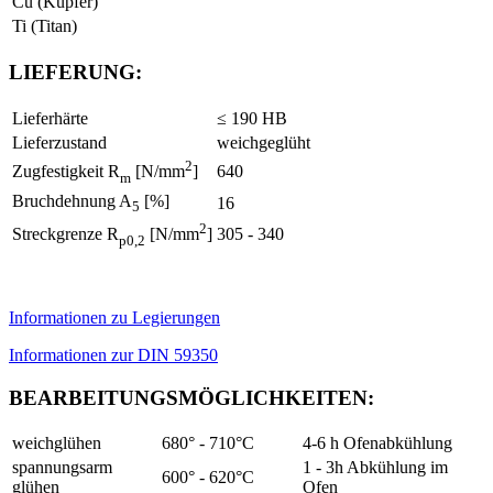
Cu (Kupfer)
Ti (Titan)
LIEFERUNG:
Lieferhärte
≤ 190 HB
Lieferzustand
weichgeglüht
2
640
Zugfestigkeit R
[N/mm
]
m
Bruchdehnung A
[%]
16
5
2
305 - 340
Streckgrenze R
[N/mm
]
p0,2
Informationen zu Legierungen
Informationen zur DIN 59350
BEARBEITUNGSMÖGLICHKEITEN:
weichglühen
680° - 710°C
4-6 h Ofenabkühlung
spannungsarm
1 - 3h Abkühlung im
600° - 620°C
glühen
Ofen