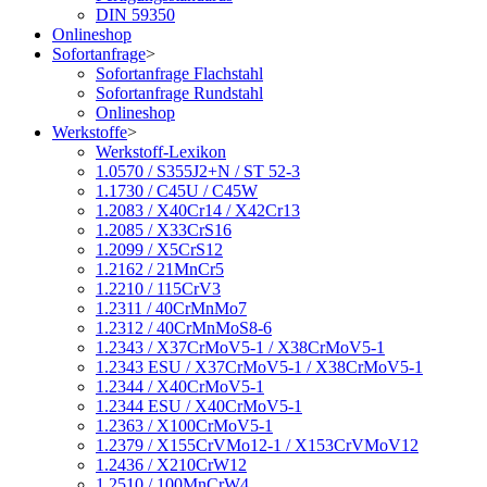
DIN 59350
Onlineshop
Sofortanfrage
>
Sofortanfrage Flachstahl
Sofortanfrage Rundstahl
Onlineshop
Werkstoffe
>
Werkstoff-Lexikon
1.0570 / S355J2+N / ST 52-3
1.1730 / C45U / C45W
1.2083 / X40Cr14 / X42Cr13
1.2085 / X33CrS16
1.2099 / X5CrS12
1.2162 / 21MnCr5
1.2210 / 115CrV3
1.2311 / 40CrMnMo7
1.2312 / 40CrMnMoS8-6
1.2343 / X37CrMoV5-1 / X38CrMoV5-1
1.2343 ESU / X37CrMoV5-1 / X38CrMoV5-1
1.2344 / X40CrMoV5-1
1.2344 ESU / X40CrMoV5-1
1.2363 / X100CrMoV5-1
1.2379 / X155CrVMo12-1 / X153CrVMoV12
1.2436 / X210CrW12
1.2510 / 100MnCrW4