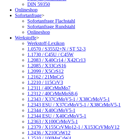
DIN 59350
Onlineshop
Sofortanfrage
>
Sofortanfrage Flachstahl
Sofortanfrage Rundstahl
Onlineshop
Werkstoffe
>
Werkstoff-Lexikon
1.0570 / S355J2+N / ST 52-3
1.1730 / C45U / C45W
1.2083 / X40Cr14 / X42Cr13
1.2085 / X33CrS16
1.2099 / X5CrS12
1.2162 / 21MnCr5
1.2210 / 115CrV3
1.2311 / 40CrMnMo7
1.2312 / 40CrMnMoS8-6
1.2343 / X37CrMoV5-1 / X38CrMoV5-1
1.2343 ESU / X37CrMoV5-1 / X38CrMoV5-1
1.2344 / X40CrMoV5-1
1.2344 ESU / X40CrMoV5-1
1.2363 / X100CrMoV5-1
1.2379 / X155CrVMo12-1 / X153CrVMoV12
1.2436 / X210CrW12
1.2510 / 100MnCrW4