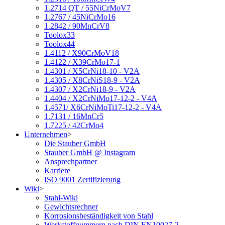
1.2714 QT / 55NiCrMoV7
1.2767 / 45NiCrMo16
1.2842 / 90MnCrV8
Toolox33
Toolox44
1.4112 / X90CrMoV18
1.4122 / X39CrMo17-1
1.4301 / X5CrNi18-10 - V2A
1.4305 / X8CrNiS18-9 - V2A
1.4307 / X2CrNi18-9 - V2A
1.4404 / X2CrNiMo17-12-2 - V4A
1.4571/ X6CrNiMoTi17-12-2 - V4A
1.7131 / 16MnCr5
1.7225 / 42CrMo4
Unternehmen
>
Die Stauber GmbH
Stauber GmbH @ Instagram
Ansprechpartner
Karriere
ISO 9001 Zertifizierung
Wiki
>
Stahl-Wiki
Gewichtsrechner
Korrosionsbeständigkeit von Stahl
Werkstoffnummern nach DIN EN10027-2