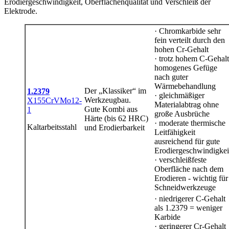
Erodiergeschwindigkeit, Oberflächenqualität und Verschleiß der
Elektrode.
· Chromkarbide sehr
fein verteilt durch den
hohen Cr-Gehalt
· trotz hohem C-Gehalt
homogenes Gefüge
nach guter
Wärmebehandlung
Der „Klassiker“ im
1.2379
· gleichmäßiger
Werkzeugbau.
X155CrVMo12-
Materialabtrag ohne
Gute Kombi aus
1
große Ausbrüche
Härte (bis 62 HRC)
· moderate thermische
Kaltarbeitsstahl
und Erodierbarkeit
Leitfähigkeit
ausreichend für gute
Erodiergeschwindigkei
· verschleißfeste
Oberfläche nach dem
Erodieren - wichtig für
Schneidwerkzeuge
· niedrigerer C-Gehalt
als 1.2379 = weniger
Karbide
· geringerer Cr-Gehalt