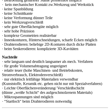
· Bearbeitung gehärteter Stähle problemlos möglich
· kein mechanischer Kontakt zw.Werkzeug und Werkstück
· keine Spanbildung
· keine Schnittkante
· keine Verformung dünner Teile
· kein Werkzeugverschleiß
· sehr gute Oberflächengüte möglich
· sehr hohe Präzision
· komplexe Geometrien realisierbar
· Innenkonturen, Hinterschneidungen, scharfe Ecken möglich
· Drahterodieren: beliebige 2D-Konturen durch dicke Platten
· beim Senkerodieren: komplizierte 3D-Kavitäten
Nachteile
· sehr langsam und deutlich langsamer als mech. Verfahren
· für große Volumenabtragung ungeeignet
· relativ teuer (hohe Maschinen- und Betriebskosten,
Stromverbrauch, Elektrodenverschleiß)
· nur elektrisch leitfähige Materialien verwendbar
(Kunststoffe, Keramik etc. gehen nicht nur mit Spezialverfahren)
· Leichte Oberflächenveränderung/ Verschleißschicht
(dünne „weiße Schicht“ des aufgeschmolzenem Materials)
· Mikrospannungen sind möglich
· “Startloch“ beim Drahterodieren notwendig