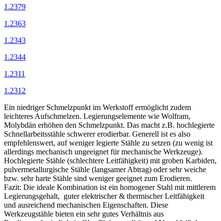
1.2379
1.2363
1.2343
1.2344
1.2311
1.2312
Ein niedriger Schmelzpunkt im Werkstoff ermöglicht zudem
leichteres Aufschmelzen. Legierungselemente wie Wolfram,
Molybdän erhöhen den Schmelzpunkt. Das macht z.B. hochlegierte
Schnellarbeitsstähle schwerer erodierbar. Generell ist es also
empfehlenswert, auf weniger legierte Stähle zu setzen (zu wenig ist
allerdings mechanisch ungeeignet für mechanische Werkzeuge).
Hochlegierte Stähle (schlechtere Leitfähigkeit) mit groben Karbiden,
pulvermetallurgische Stähle (langsamer Abtrag) oder sehr weiche
bzw. sehr harte Stähle sind weniger geeignet zum Erodieren.
Fazit: Die ideale Kombination ist ein homogener Stahl mit mittlerem
Legierungsgehalt, guter elektrischer & thermischer Leitfähigkeit
und ausreichend mechanischen Eigenschaften. Diese
Werkzeugstähle bieten ein sehr gutes Verhältnis aus