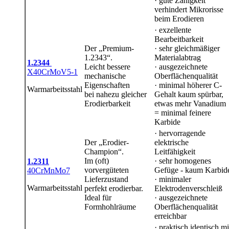
· gute Zähigkeit
verhindert Mikrorisse
beim Erodieren
· exzellente
Bearbeitbarkeit
Der „Premium-
· sehr gleichmäßiger
1.2343“.
Materialabtrag
1.2344
Leicht bessere
· ausgezeichnete
X40CrMoV5-1
mechanische
Oberflächenqualität
Eigenschaften
· minimal höherer C-
Warmarbeitsstahl
bei nahezu gleicher
Gehalt kaum spürbar,
Erodierbarkeit
etwas mehr Vanadium
= minimal feinere
Karbide
· hervorragende
Der „Erodier-
elektrische
Champion“.
Leitfähigkeit
Im (oft)
· sehr homogenes
1.2311
vorvergüteten
Gefüge - kaum Karbid
40CrMnMo7
Lieferzustand
· minimaler
Warmarbeitsstahl
perfekt erodierbar.
Elektrodenverschleiß
Ideal für
· ausgezeichnete
Formhohlräume
Oberflächenqualität
erreichbar
· praktisch identisch mi