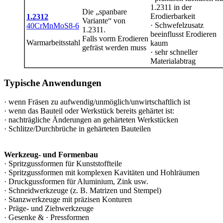
1.2311 in der
Die „spanbare
Erodierbarkeit
1.2312
Variante“ von
· Schwefelzusatz
40CrMnMoS8-6
1.2311.
beeinflusst Erodieren
Falls vorm Erodieren
Warmarbeitsstahl
kaum
gefräst werden muss
· sehr schneller
Materialabtrag
Typische Anwendungen
· wenn Fräsen zu aufwendig/unmöglich/unwirtschaftlich ist
· wenn das Bauteil oder Werkstück bereits gehärtet ist:
· nachträgliche Änderungen an gehärteten Werkstücken
· Schlitze/Durchbrüche in gehärteten Bauteilen
Werkzeug- und Formenbau
· Spritzgussformen für Kunststoffteile
· Spritzgussformen mit komplexen Kavitäten und Hohlräumen
· Druckgussformen für Aluminium, Zink usw.
· Schneidwerkzeuge (z. B. Matrizen und Stempel)
· Stanzwerkzeuge mit präzisen Konturen
· Präge- und Ziehwerkzeuge
· Gesenke & · Pressformen