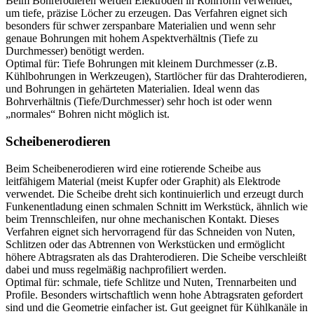
Beim Bohrerodieren werden Elektroden in Rohrform verwendet,
um tiefe, präzise Löcher zu erzeugen. Das Verfahren eignet sich
besonders für schwer zerspanbare Materialien und wenn sehr
genaue Bohrungen mit hohem Aspektverhältnis (Tiefe zu
Durchmesser) benötigt werden.
Optimal für: Tiefe Bohrungen mit kleinem Durchmesser (z.B.
Kühlbohrungen in Werkzeugen), Startlöcher für das Drahterodieren,
und Bohrungen in gehärteten Materialien. Ideal wenn das
Bohrverhältnis (Tiefe/Durchmesser) sehr hoch ist oder wenn
„normales“ Bohren nicht möglich ist.
Scheibenerodieren
Beim Scheibenerodieren wird eine rotierende Scheibe aus
leitfähigem Material (meist Kupfer oder Graphit) als Elektrode
verwendet. Die Scheibe dreht sich kontinuierlich und erzeugt durch
Funkenentladung einen schmalen Schnitt im Werkstück, ähnlich wie
beim Trennschleifen, nur ohne mechanischen Kontakt. Dieses
Verfahren eignet sich hervorragend für das Schneiden von Nuten,
Schlitzen oder das Abtrennen von Werkstücken und ermöglicht
höhere Abtragsraten als das Drahterodieren. Die Scheibe verschleißt
dabei und muss regelmäßig nachprofiliert werden.
Optimal für: schmale, tiefe Schlitze und Nuten, Trennarbeiten und
Profile. Besonders wirtschaftlich wenn hohe Abtragsraten gefordert
sind und die Geometrie einfacher ist. Gut geeignet für Kühlkanäle in