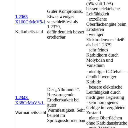
(5% statt 12%) =
bessere elektrische
Guter Kompromiss.
Leitfähigkeit
Etwas weniger
1.2363
· exzellente
verschleißfest als
X100CrMoV5-1
Oberflächengüte beim
1.2379,
Erodieren
Kaltarbeitsstahl
dafür deutlich besser
· weniger
erodierbar
Elektrodenverschleiß
als bei 1.2379
· sehr feines
Karbidkorn durch
Molybdän und
Vanadium
· niedriger C-Gehalt =
deutlich weniger
Karbide
· bessere elektrische
Der „Allrounder“.
Leitfähigkeit durch
Hervorragende
niedrigere Legierung
1.2343
Erodierbarkeit bei
· sehr homogenes
X38CrMoV5-1
guter
Gefüge im vergüteten
Warmfestigkeit. Sehr
Warmarbeitsstahl
Zustand
beliebt im
· glatte Oberflächen
Spritzgussformenbau
ohne Karbidausbrüche