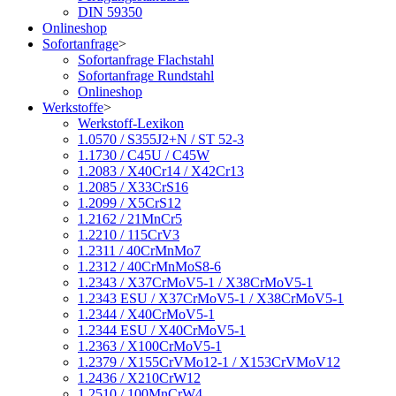
DIN 59350
Onlineshop
Sofortanfrage
>
Sofortanfrage Flachstahl
Sofortanfrage Rundstahl
Onlineshop
Werkstoffe
>
Werkstoff-Lexikon
1.0570 / S355J2+N / ST 52-3
1.1730 / C45U / C45W
1.2083 / X40Cr14 / X42Cr13
1.2085 / X33CrS16
1.2099 / X5CrS12
1.2162 / 21MnCr5
1.2210 / 115CrV3
1.2311 / 40CrMnMo7
1.2312 / 40CrMnMoS8-6
1.2343 / X37CrMoV5-1 / X38CrMoV5-1
1.2343 ESU / X37CrMoV5-1 / X38CrMoV5-1
1.2344 / X40CrMoV5-1
1.2344 ESU / X40CrMoV5-1
1.2363 / X100CrMoV5-1
1.2379 / X155CrVMo12-1 / X153CrVMoV12
1.2436 / X210CrW12
1.2510 / 100MnCrW4