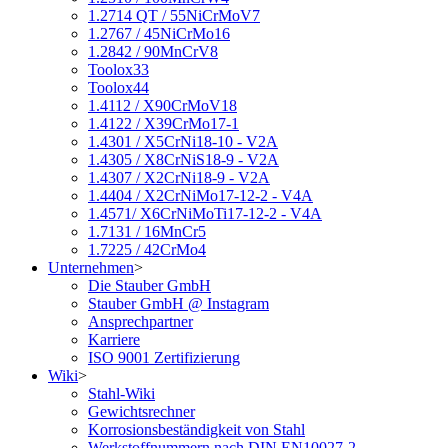
1.2714 QT / 55NiCrMoV7
1.2767 / 45NiCrMo16
1.2842 / 90MnCrV8
Toolox33
Toolox44
1.4112 / X90CrMoV18
1.4122 / X39CrMo17-1
1.4301 / X5CrNi18-10 - V2A
1.4305 / X8CrNiS18-9 - V2A
1.4307 / X2CrNi18-9 - V2A
1.4404 / X2CrNiMo17-12-2 - V4A
1.4571/ X6CrNiMoTi17-12-2 - V4A
1.7131 / 16MnCr5
1.7225 / 42CrMo4
Unternehmen
>
Die Stauber GmbH
Stauber GmbH @ Instagram
Ansprechpartner
Karriere
ISO 9001 Zertifizierung
Wiki
>
Stahl-Wiki
Gewichtsrechner
Korrosionsbeständigkeit von Stahl
Werkstoffnummern nach DIN EN10027-2