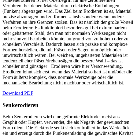
Funkenerodieren ist der Oberbegriff für alle „erodierenden“
Verfahren, bei denen Material durch elektrische Entladungen
(Funken) abgetragen wird. Das Ziel beim Erodieren ist es, Material
präzise abzutragen und zu formen – insbesondere wenn andere
Verfahren an ihre Grenzen stoßen. Das ist nämlich der große Vorteil
beim Erodieren: Es funktioniert besonders gut bei extrem hartem
oder gehärtetem Stahl, den man mit normalen Werkzeugen nicht
mehr sinnvoll bearbeiten könnte, aufgrund von zu hohem oder zu
schnellem Verschleiß. Dadurch lassen sich präzise und komplexe
Formen herstellen, die mit Fräsen oder Sägen unmöglich oder
unwirtschaftlich wären. Bei weichen, ungehärteten Materialen ist
tendenziell eher fräsen/drehen/sägen die bessere Wahl – das ist
schneller und günstiger - Erodieren wäre hier Verscnwendung.
Erodieren lohnt sich erst, wenn das Material so hart ist und/oder die
Form äußerst komplex, dass normale Werkzeuge oder die
mechanische Bearbeitung nicht machbar oder wirtschaftlich ist.
Download PDF
Senkerodieren
Beim Senkerodieren wird eine geformte Elektrode, meist aus
Graphit oder Kupfer, verwendet, die als Negativ der gewünschten
Form dient. Die Elektrode senkt sich kontrolliert in das Werkstück
ein und erzeugt durch die Funkenentladung die gewünschte Kavität