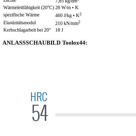
Dichte
7,85 kg/dm
Wärmeleitfähigkeit (20°C)
28 W/m • K
2
spezifische Wärme
460 J/kg • K
2
Elastizitätsmodul
210 kN/mm
Kerbschlagarbeit bei 20°
18 J
ANLASSSCHAUBILD Toolox44: