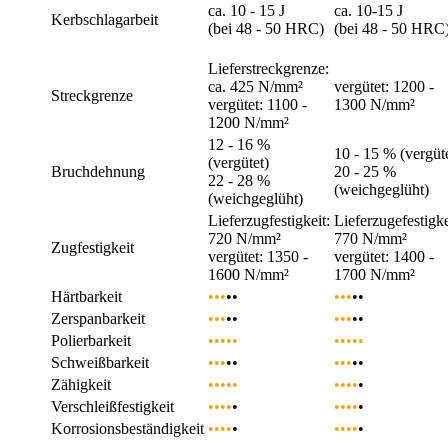
ca. 10 - 15 J
ca. 10-15 J
Kerbschlagarbeit
(bei 48 - 50 HRC)
(bei 48 - 50 HRC
Lieferstreckgrenze:
ca. 425 N/mm²
vergütet: 1200 -
Streckgrenze
vergütet: 1100 -
1300 N/mm²
1200 N/mm²
12 - 16 %
10 - 15 % (vergüt
(vergütet)
Bruchdehnung
20 - 25 %
22 - 28 %
(weichgeglüht)
(weichgeglüht)
Lieferzugfestigkeit:
Lieferzugefestigke
720 N/mm²
770 N/mm²
Zugfestigkeit
vergütet: 1350 -
vergütet: 1400 -
1600 N/mm²
1700 N/mm²
Härtbarkeit
•••
••
•••
••
Zerspanbarkeit
•••
••
•••
••
Polierbarkeit
•••••
•••••
Schweißbarkeit
•••
••
•••
••
Zähigkeit
•••••
••••
•
Verschleißfestigkeit
••••
•
••••
•
Korrosionsbeständigkeit
••••
•
••••
•