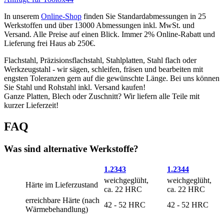
In unserem
Online-Shop
finden Sie Standardabmessungen in 25
Werkstoffen und über 13000 Abmessungen inkl. MwSt. und
Versand. Alle Preise auf einen Blick. Immer 2% Online-Rabatt und
Lieferung frei Haus ab 250€.
Flachstahl, Präzisionsflachstahl, Stahlplatten, Stahl flach oder
Werkzeugstahl - wir sägen, schleifen, fräsen und bearbeiten mit
engsten Toleranzen gern auf die gewünschte Länge. Bei uns können
Sie Stahl und Rohstahl inkl. Versand kaufen!
Ganze Platten, Blech oder Zuschnitt? Wir liefern alle Teile mit
kurzer Lieferzeit!
FAQ
Was sind alternative Werkstoffe?
1.2343
1.2344
weichgeglüht,
weichgeglüht,
Härte im Lieferzustand
ca. 22 HRC
ca. 22 HRC
erreichbare Härte (nach
42 - 52 HRC
42 - 52 HRC
Wärmebehandlung)