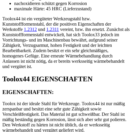
nachoxidieren schützt gegen Korrosion
maximale Härte: 45 HRC (Lieferzustand)
Toolox44 ist ein vergüteter Werkzeugstahl bzw.
Kunststoffformenstahl, der die positiven Eigenschaften der
Werkstoffe
1.2312
und
1.2311
vereint, bzw. ihn ersetzt. Zunächst als
Kunststoffformenstahl entwickelt, hat sich Toolox33 jedoch im
Vorrichtungs- und im Maschinenbau bewährt, aufgrund seiner
Zähigkeit, Verzugsarmut, hohen Festigkeit und der leichten
Bearbeitbarkeit. Zudem besitzt er ein sehr gleichmäßiges,
homogenes Gefüge. Eine erneute Wärmebehandlung durch
Anlassen ist nicht nötig, da er bereits werksseitig wärmebehandelt
und vergütet ist.
Toolox44 EIGENSCHAFTEN
EIGENSCHAFTEN:
Toolox ist der ideale Stahl für Werkzeuge. Toolox44 ist nur mäßig
zerspanbar und besitzt eine sehr gute Zähigkeit sowie
Verschleißfestigkeit. Das Material ist gut schweißbar. Der Stahl ist
mäßig beständig gegen Korrosion, lässt sich aber sehr gut polieren.
Den Werkstoff zu härten ist nicht üblich, da er werksseitig
wärmebehandelt und vergütet geliefert wird.