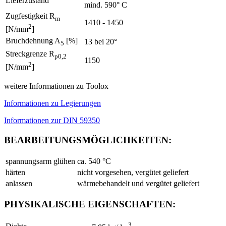
Lieferzustand
mind. 590° C
Zugfestigkeit R
m
1410 - 1450
2
[N/mm
]
Bruchdehnung A
[%]
13 bei 20°
5
Streckgrenze R
p0,2
1150
2
[N/mm
]
weitere Informationen zu Toolox
Informationen zu Legierungen
Informationen zur DIN 59350
BEARBEITUNGSMÖGLICHKEITEN:
spannungsarm glühen
ca. 540 °C
härten
nicht vorgesehen, vergütet geliefert
anlassen
wärmebehandelt und vergütet geliefert
PHYSIKALISCHE EIGENSCHAFTEN:
3