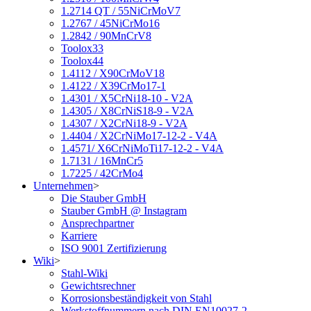
1.2714 QT / 55NiCrMoV7
1.2767 / 45NiCrMo16
1.2842 / 90MnCrV8
Toolox33
Toolox44
1.4112 / X90CrMoV18
1.4122 / X39CrMo17-1
1.4301 / X5CrNi18-10 - V2A
1.4305 / X8CrNiS18-9 - V2A
1.4307 / X2CrNi18-9 - V2A
1.4404 / X2CrNiMo17-12-2 - V4A
1.4571/ X6CrNiMoTi17-12-2 - V4A
1.7131 / 16MnCr5
1.7225 / 42CrMo4
Unternehmen
>
Die Stauber GmbH
Stauber GmbH @ Instagram
Ansprechpartner
Karriere
ISO 9001 Zertifizierung
Wiki
>
Stahl-Wiki
Gewichtsrechner
Korrosionsbeständigkeit von Stahl
Werkstoffnummern nach DIN EN10027-2