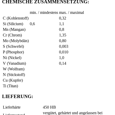
CHEMISCHE ZUSAMMENSETZUNG:
min. / mindestens
max. / maximal
C (Kohlenstoff)
0,32
Si (Silicium)
0,6
1,1
Mn (Mangan)
0,8
Cr (Chrom)
1,35
Mo (Molybdän)
0,80
S (Schwefel)
0,003
P (Phosphor)
0,010
Ni (Nickel)
1,0
V (Vanadium)
0,14
W (Wolfram)
N (Stickstoff)
Cu (Kupfer)
Ti (Titan)
LIEFERUNG:
Lieferhärte
450 HB
vergütet, gehärtet und angelassen bei