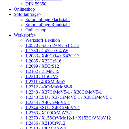
DIN 59350
Onlineshop
Sofortanfrage
>
Sofortanfrage Flachstahl
Sofortanfrage Rundstahl
Onlineshop
Werkstoffe
>
Werkstoff-Lexikon
1.0570 / S355J2+N / ST 52-3
1.1730 / C45U / C45W
1.2083 / X40Cr14 / X42Cr13
1.2085 / X33CrS16
1.2099 / X5CrS12
1.2162 / 21MnCr5
1.2210 / 115CrV3
1.2311 / 40CrMnMo7
1.2312 / 40CrMnMoS8-6
1.2343 / X37CrMoV5-1 / X38CrMoV5-1
1.2343 ESU / X37CrMoV5-1 / X38CrMoV5-1
1.2344 / X40CrMoV5-1
1.2344 ESU / X40CrMoV5-1
1.2363 / X100CrMoV5-1
1.2379 / X155CrVMo12-1 / X153CrVMoV12
1.2436 / X210CrW12
1.2510 / 100MnCrW4