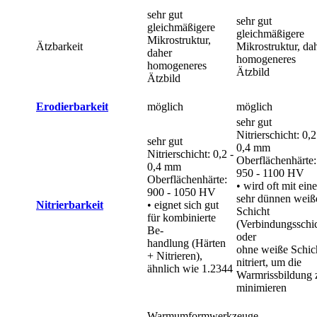
sehr gut
sehr gut
gleichmäßigere
gleichmäßigere
Mikrostruktur,
Ätzbarkeit
Mikrostruktur, da
daher
homogeneres
homogeneres
Ätzbild
Ätzbild
Erodierbarkeit
möglich
möglich
sehr gut
Nitrierschicht: 0,2
sehr gut
0,4 mm
Nitrierschicht: 0,2 -
Oberflächenhärte:
0,4 mm
950 - 1100 HV
Oberflächenhärte:
• wird oft mit eine
900 - 1050 HV
sehr dünnen weiß
Nitrierbarkeit
• eignet sich gut
Schicht
für kombinierte
(Verbindungsschic
Be-
oder
handlung (Härten
ohne weiße Schic
+ Nitrieren),
nitriert, um die
ähnlich wie 1.2344
Warmrissbildung 
minimieren
Warmumformwerkzeuge,