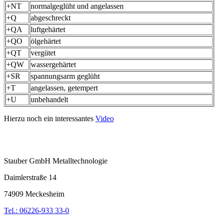
+NT
normalgeglüht und angelassen
+Q
abgeschreckt
+QA
luftgehärtet
+QO
ölgehärtet
+QT
vergütet
+QW
wassergehärtet
+SR
spannungsarm geglüht
+T
angelassen, getempert
+U
unbehandelt
Hierzu noch ein interessantes
Video
Stauber GmbH Metalltechnologie
Daimlerstraße 14
74909 Meckesheim
Tel.: 06226-933 33-0