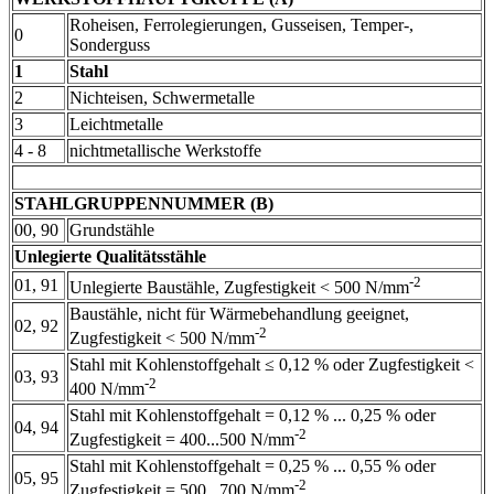
Roheisen, Ferrolegierungen, Gusseisen, Temper-,
0
Sonderguss
1
Stahl
2
Nichteisen, Schwermetalle
3
Leichtmetalle
4 - 8
nichtmetallische Werkstoffe
STAHLGRUPPENNUMMER (B)
00, 90
Grundstähle
Unlegierte Qualitätsstähle
-2
01, 91
Unlegierte Baustähle, Zugfestigkeit < 500 N/mm
Baustähle, nicht für Wärmebehandlung geeignet,
02, 92
-2
Zugfestigkeit < 500 N/mm
Stahl mit Kohlenstoffgehalt ≤ 0,12 % oder Zugfestigkeit <
03, 93
-2
400 N/mm
Stahl mit Kohlenstoffgehalt = 0,12 % ... 0,25 % oder
04, 94
-2
Zugfestigkeit = 400...500 N/mm
Stahl mit Kohlenstoffgehalt = 0,25 % ... 0,55 % oder
05, 95
-2
Zugfestigkeit = 500...700 N/mm