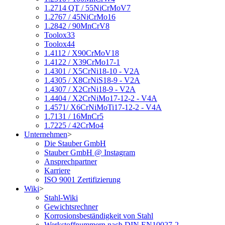
1.2714 QT / 55NiCrMoV7
1.2767 / 45NiCrMo16
1.2842 / 90MnCrV8
Toolox33
Toolox44
1.4112 / X90CrMoV18
1.4122 / X39CrMo17-1
1.4301 / X5CrNi18-10 - V2A
1.4305 / X8CrNiS18-9 - V2A
1.4307 / X2CrNi18-9 - V2A
1.4404 / X2CrNiMo17-12-2 - V4A
1.4571/ X6CrNiMoTi17-12-2 - V4A
1.7131 / 16MnCr5
1.7225 / 42CrMo4
Unternehmen
>
Die Stauber GmbH
Stauber GmbH @ Instagram
Ansprechpartner
Karriere
ISO 9001 Zertifizierung
Wiki
>
Stahl-Wiki
Gewichtsrechner
Korrosionsbeständigkeit von Stahl
Werkstoffnummern nach DIN EN10027-2