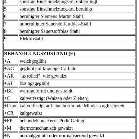
4
sonstige Einschmelzungsart, unberuhigt
5
sonstige Einschmelzungsart, beruhigt
6
beruhigter Siemens-Martin Stahl
7
unberuhigter Sauerstoffaufblas-Stahl
8
beruhigter Sauerstoffblas-Stahl
9
Elektrostahl
BEHANDLUNGSZUSTAND (E)
+A
weichgeglüht
+AC
geglüht auf kugelige Carbide
+AR
"as rolled", wie gewalzt
+AT
lösungsgeglüht
+BC
warmgeformt und gestrahlt
+C
kaltverfestigt (Walzen oder Ziehen)
+Cnnn
kaltverfestigt auf eine bestimmte Mindestzugfestigkeit
+CR
kaltgewalzt
+FP
behandelt auf Ferrit-Perlit Gefüge
+M
thermomechanisch gewalzt
+N
normalgeglüht oder normalisierend gewalzt