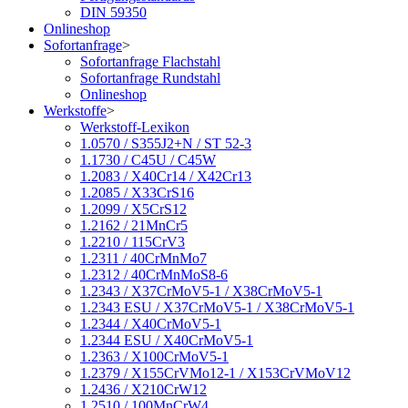
DIN 59350
Onlineshop
Sofortanfrage
>
Sofortanfrage Flachstahl
Sofortanfrage Rundstahl
Onlineshop
Werkstoffe
>
Werkstoff-Lexikon
1.0570 / S355J2+N / ST 52-3
1.1730 / C45U / C45W
1.2083 / X40Cr14 / X42Cr13
1.2085 / X33CrS16
1.2099 / X5CrS12
1.2162 / 21MnCr5
1.2210 / 115CrV3
1.2311 / 40CrMnMo7
1.2312 / 40CrMnMoS8-6
1.2343 / X37CrMoV5-1 / X38CrMoV5-1
1.2343 ESU / X37CrMoV5-1 / X38CrMoV5-1
1.2344 / X40CrMoV5-1
1.2344 ESU / X40CrMoV5-1
1.2363 / X100CrMoV5-1
1.2379 / X155CrVMo12-1 / X153CrVMoV12
1.2436 / X210CrW12
1.2510 / 100MnCrW4