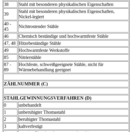
38
Stahl mit besonderen physikalischen Eigenschaften
Stahl mit besonderen physikalischen Eigenschaften,
39
Nickel-legiert
40 -
Nichtrostender Stähle
45
46
Chemisch beständige und hochwarmfeste Stähle
47, 48
Hitzebeständige Stähle
49
Hochwarmfeste Werkstoffe
85
Nitrierstähle
87 -
Hochfeste, schweißgeeignete Stähle, nicht für
89
Wärmebehandlung geeignet
ZÄHLNUMMER (C)
STAHLGEWINNUNGSVERFAHREN (D)
0
unbehandelt
1
unberuhigter Thomastahl
2
beruhigter Thomastahl
3
kaltverfestigt