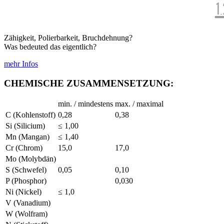
Zähigkeit, Polierbarkeit, Bruchdehnung?
Was bedeuted das eigentlich?
mehr Infos
CHEMISCHE ZUSAMMENSETZUNG:
min. / mindestens
max. / maximal
C (Kohlenstoff)
0,28
0,38
Si (Silicium)
≤ 1,00
Mn (Mangan)
≤ 1,40
Cr (Chrom)
15,0
17,0
Mo (Molybdän)
S (Schwefel)
0,05
0,10
P (Phosphor)
0,030
Ni (Nickel)
≤ 1,0
V (Vanadium)
W (Wolfram)