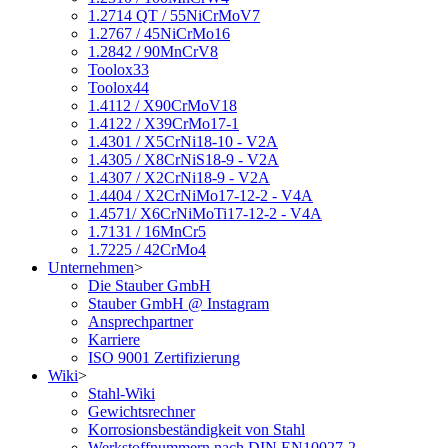
1.2714 QT / 55NiCrMoV7
1.2767 / 45NiCrMo16
1.2842 / 90MnCrV8
Toolox33
Toolox44
1.4112 / X90CrMoV18
1.4122 / X39CrMo17-1
1.4301 / X5CrNi18-10 - V2A
1.4305 / X8CrNiS18-9 - V2A
1.4307 / X2CrNi18-9 - V2A
1.4404 / X2CrNiMo17-12-2 - V4A
1.4571/ X6CrNiMoTi17-12-2 - V4A
1.7131 / 16MnCr5
1.7225 / 42CrMo4
Unternehmen
>
Die Stauber GmbH
Stauber GmbH @ Instagram
Ansprechpartner
Karriere
ISO 9001 Zertifizierung
Wiki
>
Stahl-Wiki
Gewichtsrechner
Korrosionsbeständigkeit von Stahl
Werkstoffnummern nach DIN EN10027-2