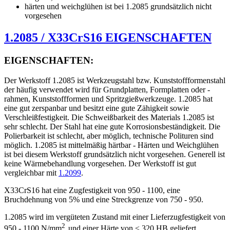
härten und weichglühen ist bei 1.2085 grundsätzlich nicht
vorgesehen
1.2085 / X33CrS16 EIGENSCHAFTEN
EIGENSCHAFTEN:
Der Werkstoff 1.2085 ist Werkzeugstahl bzw. Kunststoffformenstahl
der häufig verwendet wird für Grundplatten, Formplatten oder -
rahmen, Kunststoffformen und Spritzgießwerkzeuge. 1.2085 hat
eine gut zerspanbar und besitzt eine gute Zähigkeit sowie
Verschleißfestigkeit. Die Schweißbarkeit des Materials 1.2085 ist
sehr schlecht. Der Stahl hat eine gute Korrosionsbeständigkeit. Die
Polierbarkeit ist schlecht, aber möglich, technische Polituren sind
möglich. 1.2085 ist mittelmäßig härtbar - Härten und Weichglühen
ist bei diesem Werkstoff grundsätzlich nicht vorgesehen. Generell ist
keine Wärmebehandlung vorgesehen. Der Werkstoff ist gut
vergleichbar mit
1.2099
.
X33CrS16 hat eine Zugfestigkeit von 950 - 1100, eine
Bruchdehnung von 5% und eine Streckgrenze von 750 - 950.
1.2085 wird im vergüteten Zustand mit einer Lieferzugfestigkeit von
2
950 - 1100 N/mm
und einer Härte von ≤ 320 HB geliefert.