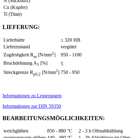
N (Stickstoff)
Cu (Kupfer)
Ti (Titan)
LIEFERUNG:
Lieferhärte
≤ 320 HB
Lieferzustand
vergütet
2
950 - 1100
Zugfestigkeit R
[N/mm
]
m
Bruchdehnung A
[%]
5
5
2
750 - 950
Streckgrenze R
[N/mm
]
p0,2
Informationen zu Legierungen
Informationen zur DIN 59350
BEARBEITUNGSMÖGLICHKEITEN:
weichglühen
850 - 880 °C
2 - 3 h Ofenabkühlung
spannungsarm glühen
440 - 480 °C
1 - 3h Abkühlung im Ofen