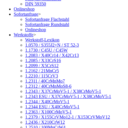
DIN 59350
Onlineshop
Sofortanfrage
>
Sofortanfrage Flachstahl
Sofortanfrage Rundstahl
Onlineshop
Werkstoffe
>
Werkstoff-Lexikon
1.0570 / S355J2+N / ST 52-3
1.1730 / C45U / C45W
1.2083 / X40Cr14 / X42Cr13
1.2085 / X33CrS16
1.2099 / X5CrS12
1.2162 / 21MnCr5
1.2210 / 115CrV3
1.2311 / 40CrMnMo7
1.2312 / 40CrMnMoS8-6
1.2343 / X37CrMoV5-1 / X38CrMoV5-1
1.2343 ESU / X37CrMoV5-1 / X38CrMoV5-1
1.2344 / X40CrMoV5-1
1.2344 ESU / X40CrMoV5-1
1.2363 / X100CrMoV5-1
1.2379 / X155CrVMo12-1 / X153CrVMoV12
1.2436 / X210CrW12
1.2510 / 100MnCrW4