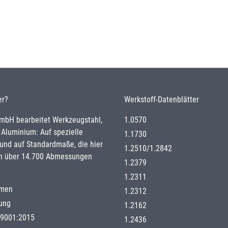
er?
Werkstoff-Datenblätter
GmbH bearbeitet Werkzeugstahl,
1.0570
 Aluminium: Auf spezielle
1.1730
nd auf Standardmaße, die hier
1.2510
/
1.2842
n über 14.700 Abmessungen
1.2379
1.2311
hmen
1.2312
gung
1.2162
g 9001:2015
1.2436