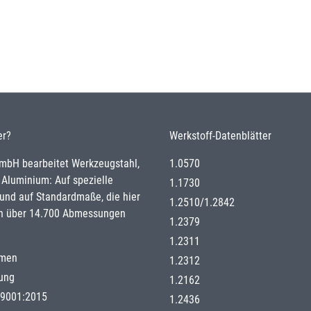
er?
Werkstoff-Datenblätter
GmbH bearbeitet Werkzeugstahl,
1.0570
 Aluminium: Auf spezielle
1.1730
nd auf Standardmaße, die hier
1.2510
/
1.2842
n über 14.700 Abmessungen
1.2379
1.2311
hmen
1.2312
gung
1.2162
g 9001:2015
1.2436