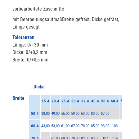
vorbearbeitete Zuschnitte
mit BearbeitungsaufmaßBreite gefräst, Dicke gefräst,
Länge gesägt
Toleranzen
Länge: 0/+30 mm
Dicke: 0/+0,2 mm
Breite: 0/+0,5 mm
Dicke
Breite
15.4
20.4
25.4
30.4
32.4
40.4
50.4
60.4
70.4
50.4
38,00
49,00
56,00
59,00
63,00
80,00
87,00
60.4
43,00
53,00
61,00
67,00
70,00
85,00
98,00
108
70.4
61,00
69,00
79,00
82,00
93,00
107
119