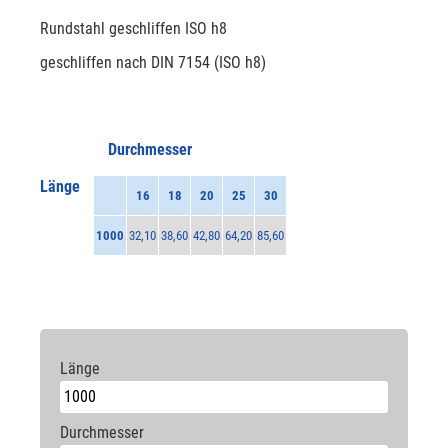
Rundstahl geschliffen ISO h8
geschliffen nach DIN 7154 (ISO h8)
Durchmesser
Länge
16
18
20
25
30
1000
32,10
38,60
42,80
64,20
85,60
Länge
Durchmesser