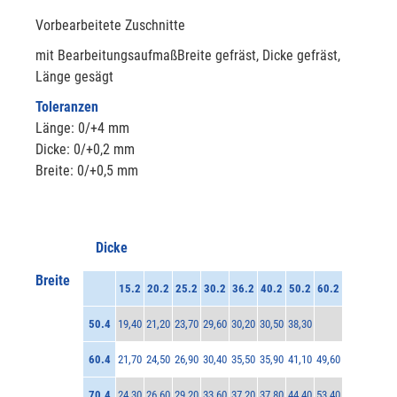
Vorbearbeitete Zuschnitte
mit BearbeitungsaufmaßBreite gefräst, Dicke gefräst,
Länge gesägt
Toleranzen
Länge: 0/+4 mm
Dicke: 0/+0,2 mm
Breite: 0/+0,5 mm
Dicke
Breite
15.2
20.2
25.2
30.2
36.2
40.2
50.2
60.2
50.4
19,40
21,20
23,70
29,60
30,20
30,50
38,30
60.4
21,70
24,50
26,90
30,40
35,50
35,90
41,10
49,60
70.4
24,30
26,60
29,20
33,60
37,20
37,80
44,40
53,40