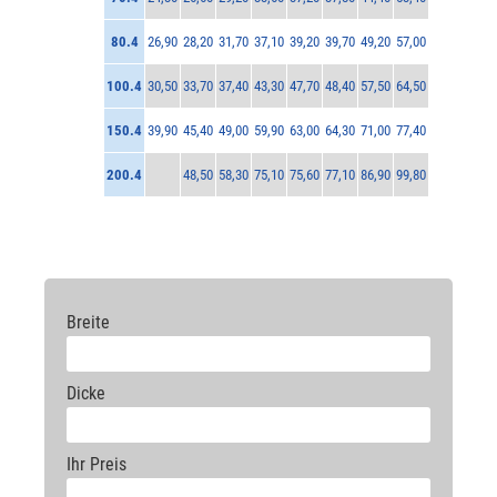
80.4
26,90
28,20
31,70
37,10
39,20
39,70
49,20
57,00
100.4
30,50
33,70
37,40
43,30
47,70
48,40
57,50
64,50
150.4
39,90
45,40
49,00
59,90
63,00
64,30
71,00
77,40
200.4
48,50
58,30
75,10
75,60
77,10
86,90
99,80
Breite
Dicke
Ihr Preis