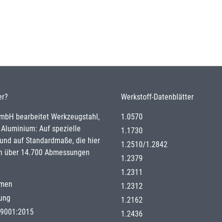
er?
Werkstoff-Datenblätter
GmbH bearbeitet Werkzeugstahl,
1.0570
 Aluminium: Auf spezielle
1.1730
nd auf Standardmaße, die hier
1.2510
/
1.2842
n über 14.700 Abmessungen
1.2379
1.2311
hmen
1.2312
gung
1.2162
g 9001:2015
1.2436