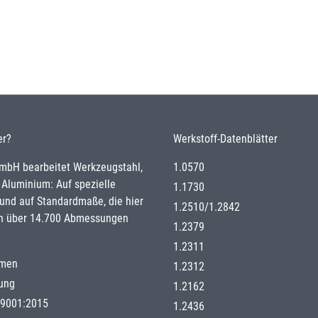
er?
Werkstoff-Datenblätter
GmbH bearbeitet Werkzeugstahl,
1.0570
 Aluminium: Auf spezielle
1.1730
nd auf Standardmaße, die hier
1.2510
/
1.2842
n über 14.700 Abmessungen
1.2379
1.2311
hmen
1.2312
gung
1.2162
g 9001:2015
1.2436