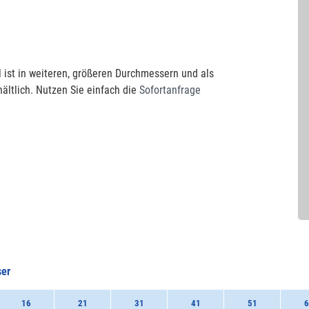
 ist in weiteren, größeren Durchmessern und als
ältlich. Nutzen Sie einfach die
Sofortanfrage
er
16
21
31
41
51
6