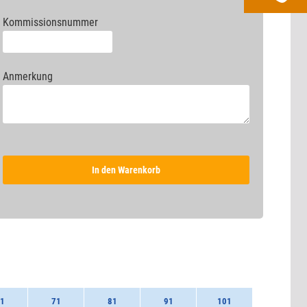
Kommissionsnummer
Anmerkung
In den Warenkorb
1
71
81
91
101