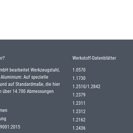
er?
Werkstoff-Datenblätter
GmbH bearbeitet Werkzeugstahl,
1.0570
 Aluminium: Auf spezielle
1.1730
nd auf Standardmaße, die hier
1.2510
/
1.2842
n über 14.700 Abmessungen
1.2379
1.2311
hmen
1.2312
gung
1.2162
g 9001:2015
1.2436