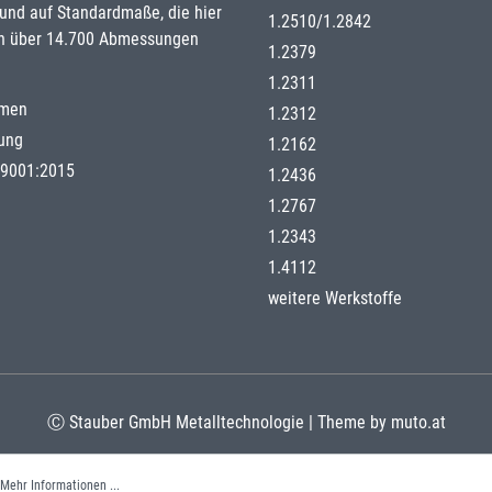
nd auf Standardmaße, die hier
1.2510
/
1.2842
n über 14.700 Abmessungen
1.2379
1.2311
hmen
1.2312
gung
1.2162
g 9001:2015
1.2436
1.2767
1.2343
1.4112
weitere Werkstoffe
Ⓒ Stauber GmbH Metalltechnologie | Theme by
muto.at
Mehr Informationen ...