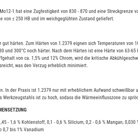
o12-1 hat eine Zugfestigkeit von 830 - 870 und eine Streckgrenze v
rte von ≤ 250 HB und im weichgeglühten Zustand geliefert.
hr gut härten. Zum Härten von 1.2379 eignen sich Temperaturen von 1
0 und 300°C noch härter. Nach dem Härten ist eine Härte von 63-65 
fgehalt von ca. 1,5% und 12% Chrom, wird die kritische Abkühlgeschwi
reicht, was den Verzug erheblich minimiert.
in. In der Praxis ist 1.2379 nur mit erheblichem Aufwand schweißbar 
s Werkzeugstahls ist zu hoch, sodass die Wärmeeinflusszone zu sprö
MENSETZUNG
,45 - 1,6 % Kohlenstoff, 0,1 - 0,6 % Silicium, 0,2 - 0,6 % Mangan, 0,0
 0,7 bis 1% Vanadium