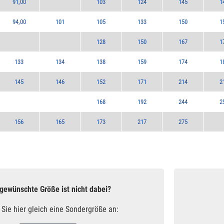
91,00
103
124
145
1
94,00
101
105
133
150
1
128
150
167
1
133
134
138
159
174
1
145
146
152
171
214
2
168
192
244
2
156
165
173
217
275
 gewünschte Größe ist nicht dabei?
 Sie hier gleich eine Sondergröße an: