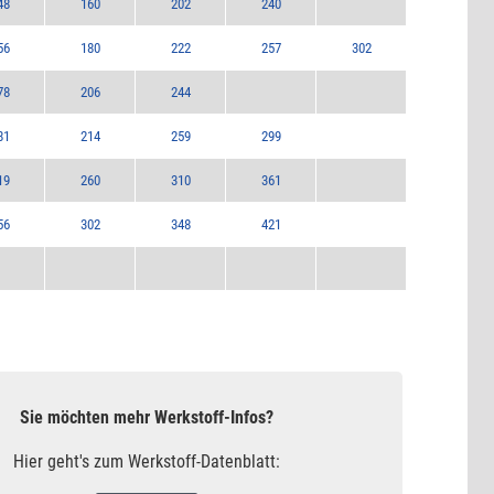
48
160
202
240
56
180
222
257
302
78
206
244
81
214
259
299
19
260
310
361
56
302
348
421
Sie möchten mehr Werkstoff-Infos?
Hier geht's zum Werkstoff-Datenblatt: