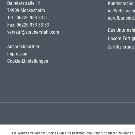
Daimlerstraße 14
Kundenmaße u
74909 Meckesheim
im Webshop i
Tel.: 06226-933 33-0
abrufbar sind.
Fax: 06226-933 33-33
Das Unterne
verkauf@stauberstahl.com
Unsere Ferti
Ansprechpartner
Zertifizierun
Impressum
Cookie-Einstellungen
Diese Website verwendet Cookies, um eine bestmögliche Erfahrung bieten zu können.