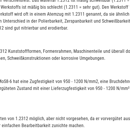
ehr verschleißfest. Das Material 1.2312 ist mäßig schweißbar (1.2311 
 Werkstoffs ist mäßig bis schlecht (1.2311 = sehr gut). Den Werkstoff 1
Werkstoff wird oft in einem Atemzug mit 1.2311 genannt, da sie ähnli
 Unterschied in der Polierbarkeit, Zerspanbarkeit und Schweißbarkeit
2 sind gut nitrierbar und erodierbar.
.2312 Kunststoffformen, Formenrahmen, Maschinenteile und überall dort
chen, Schweißkonstruktionen oder korrosive Umgebungen.
S8-6 hat eine Zugfestigkeit von 950 - 1200 N/mm2, eine Bruchdehnu
rgüteten Zustand mit einer Lieferzugfestigkeit von 950 - 1200 N/mm² 
rten von 1.2312 möglich, aber nicht vorgesehen, da er vorvergütet aus
r einfachen Bearbeitbarkeit zunichte machen.