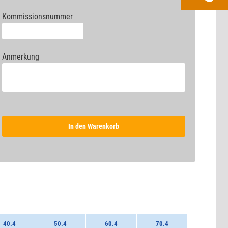
Kommissionsnummer
Anmerkung
In den Warenkorb
40.4
50.4
60.4
70.4