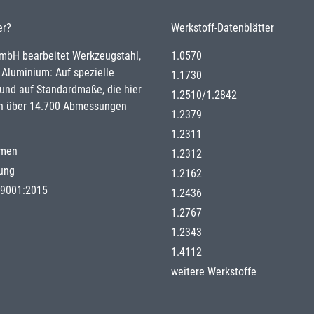
er?
Werkstoff-Datenblätter
GmbH bearbeitet Werkzeugstahl,
1.0570
 Aluminium: Auf spezielle
1.1730
nd auf Standardmaße, die hier
1.2510
/
1.2842
n über 14.700 Abmessungen
1.2379
1.2311
hmen
1.2312
gung
1.2162
g 9001:2015
1.2436
1.2767
1.2343
1.4112
weitere Werkstoffe