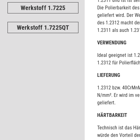
1.2311 und ist ist s
Werkstoff 1.7225
Die Polierbarkeit des
geliefert wird. Der 
des 1.2312 macht den
Werkstoff 1.7225QT
1.2311 als auch 1.231
VERWENDUNG
Ideal geeignet ist 1
1.2312 für Polierflä
LIEFERUNG
1.2312 bzw. 40CrMnMo
N/mm². Er wird im ve
geliefert.
HÄRTBARKEIT
Technisch ist das Hä
würde den Vorteil de