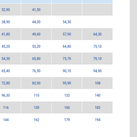
32,90
41,50
38,90
44,30
54,30
41,80
49,60
57,90
64,30
45,20
53,20
64,80
75,10
54,30
65,80
73,70
79,10
65,40
76,50
90,10
94,90
72,80
83,90
95,90
108
96,30
110
132
140
116
130
160
182
144
162
179
194