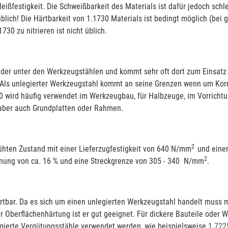
eißfestigkeit. Die Schweißbarkeit des Materials ist dafür jedoch schle
üblich! Die Härtbarkeit von 1.1730 Materials ist bedingt möglich (bei 
30 zu nitrieren ist nicht üblich.
nder unter den Werkzeugstählen und kommt sehr oft dort zum Einsatz w
 Als unlegierter Werkzeugstahl kommt an seine Grenzen wenn um Korr
0 wird häufig verwendet im Werkzeugbau, für Halbzeuge, im Vorrichtu
aber auch Grundplatten oder Rahmen.
2
ühten Zustand mit einer Lieferzugfestigkeit von 640 N/mm
und einer
2
hnung von ca. 16 % und eine Streckgrenze von 305 - 340 N/mm
.
ärtbar. Da es sich um einen unlegierten Werkzeugstahl handelt muss 
er Oberflächenhärtung ist er gut geeignet. Für dickere Bauteile oder 
gierte Vergütungsstähle verwendet werden, wie beispielsweise
1.722