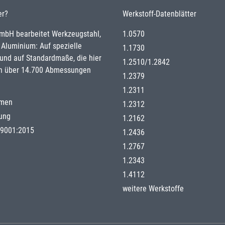
er?
Werkstoff-Datenblätter
GmbH bearbeitet Werkzeugstahl,
1.0570
 Aluminium: Auf spezielle
1.1730
nd auf Standardmaße, die hier
1.2510
/
1.2842
n über 14.700 Abmessungen
1.2379
1.2311
hmen
1.2312
gung
1.2162
g 9001:2015
1.2436
1.2767
1.2343
1.4112
weitere Werkstoffe