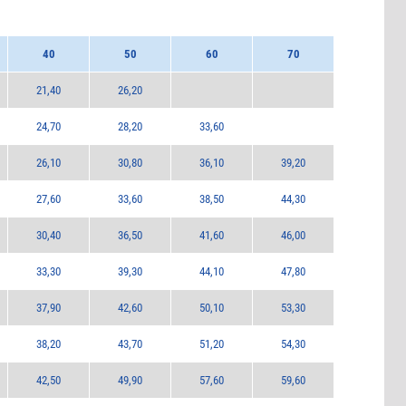
40
50
60
70
21,40
26,20
24,70
28,20
33,60
26,10
30,80
36,10
39,20
27,60
33,60
38,50
44,30
30,40
36,50
41,60
46,00
33,30
39,30
44,10
47,80
37,90
42,60
50,10
53,30
38,20
43,70
51,20
54,30
42,50
49,90
57,60
59,60