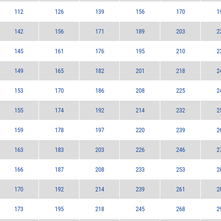
112
126
139
156
170
1
142
156
171
189
203
2
145
161
176
195
210
2
149
165
182
201
218
2
153
170
186
208
225
2
155
174
192
214
232
2
159
178
197
220
239
2
163
183
203
226
246
2
166
187
208
233
253
2
170
192
214
239
261
2
173
195
218
245
268
2