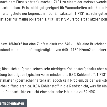
nach dem Einsatzhärten), macht 1.7131 zu einem der meistverwendes
schinenbau. Er ist nicht gut geeignet für Warmarbeiten oder korros
inhärtungstiefe nur begrenzt ist. Der Einsatzstahl 1.7131 ist sehr gut 
ist aber nur mäßig polierbar. 1.7131 ist strukturerodierbar, ätzbar, pol
 bzw. 16MnCr5 hat eine Zugfestigkeit von 640 - 1180, eine Bruchdehnu
stand mit einer Lieferzugfestigkeit von 640 - 1180 N/mm2 und einer 
r, lässt sich aufgrund seines sehr niedrigen Kohlenstoffgehalts aber 
dung benötigt es typischerweise mindestens 0,3% Kohlenstoff, 1.7131 h
satzhärten (oberflächenhärten) ist jedoch kein Problem, da der Werkst
erbei diffundieren ca. 0,8% Kohlenstoff in die Randschicht, was für e
lte Randschichte erreicht eine sehr hohe Härte bis zu 62 HRC.
erflächenhärten