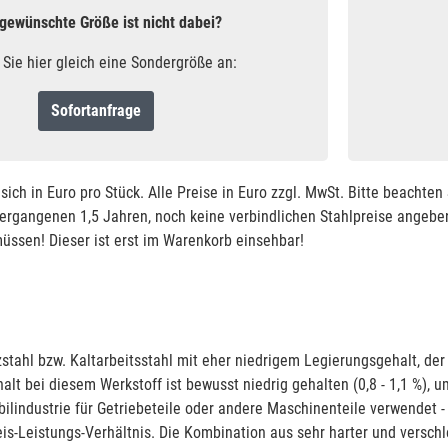
 gewünschte Größe ist nicht dabei?
 Sie hier gleich eine Sondergröße an:
Sofortanfrage
sich in Euro pro Stück. Alle Preise in Euro zzgl. MwSt. Bitte beachte
vergangenen 1,5 Jahren, noch keine verbindlichen Stahlpreise angeben
ssen! Dieser ist erst im Warenkorb einsehbar!
tzstahl bzw. Kaltarbeitsstahl mit eher niedrigem Legierungsgehalt, de
lt bei diesem Werkstoff ist bewusst niedrig gehalten (0,8 - 1,1 %), u
ilindustrie für Getriebeteile oder andere Maschinenteile verwendet - 
s-Leistungs-Verhältnis. Die Kombination aus sehr harter und verschl