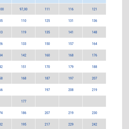
,00
97,00
111
116
121
05
110
125
131
136
13
119
135
141
148
26
133
150
157
164
34
142
160
168
176
42
151
170
179
188
58
168
187
197
207
66
197
208
219
177
74
186
207
219
230
82
195
217
229
242