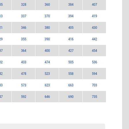
05
328
360
384
407
13
337
370
394
419
21
346
380
405
430
29
355
390
416
442
37
364
400
427
454
02
433
474
505
536
42
478
523
558
594
33
573
623
663
703
47
592
646
690
735