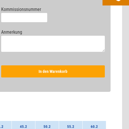
Kommissionsnummer
Anmerkung
In den Warenkorb
.2
45.2
50.2
55.2
60.2