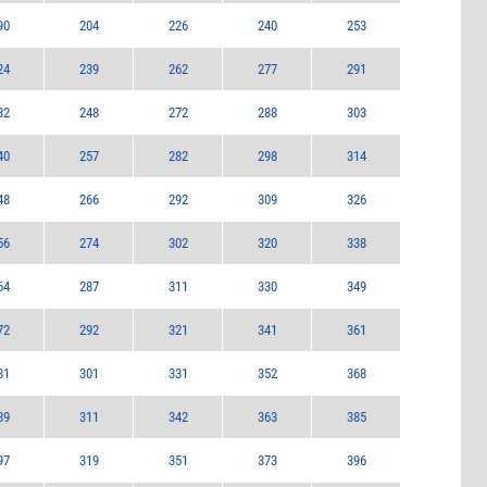
90
204
226
240
253
24
239
262
277
291
32
248
272
288
303
40
257
282
298
314
48
266
292
309
326
56
274
302
320
338
64
287
311
330
349
72
292
321
341
361
81
301
331
352
368
89
311
342
363
385
97
319
351
373
396