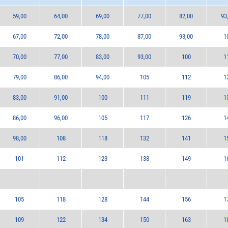
59,00
64,00
69,00
77,00
82,00
93
67,00
72,00
78,00
87,00
93,00
1
70,00
77,00
83,00
93,00
100
1
79,00
86,00
94,00
105
112
1
83,00
91,00
100
111
119
1
86,00
96,00
105
117
126
1
98,00
108
118
132
141
1
101
112
123
138
149
1
105
118
128
144
156
1
109
122
134
150
163
1