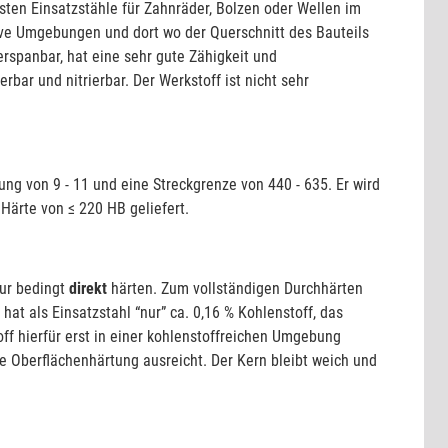
ten Einsatzstähle für Zahnräder, Bolzen oder Wellen im
ive Umgebungen und dort wo der Querschnitt des Bauteils
zerspanbar, hat eine sehr gute Zähigkeit und
ierbar und nitrierbar. Der Werkstoff ist nicht sehr
ng von 9 - 11 und eine Streckgrenze von 440 - 635. Er wird
Härte von ≤ 220 HB geliefert.
nur bedingt
direkt
härten. Zum vollständigen Durchhärten
at als Einsatzstahl “nur” ca. 0,16 % Kohlenstoff, das
off hierfür erst in einer kohlenstoffreichen Umgebung
ine Oberflächenhärtung ausreicht. Der Kern bleibt weich und