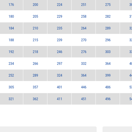
176
200
224
251
275
3
180
205
229
258
282
3
184
210
235
264
289
3
188
215
239
270
296
3
192
218
246
276
303
3
234
266
297
332
364
4
252
289
324
364
399
4
305
357
401
446
486
5
321
362
411
451
496
5