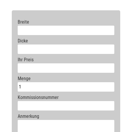
220
65,00
70,80
82,90
92,80
104
108
120
153
160
250
71,40
78,00
88,20
101
105
122
135
155
162
Breite
300
83,00
90,80
103
119
130
133
146
164
175
350
105
113
127
140
160
169
184
219
255
Dicke
405
116
123
138
151
164
184
232
253
276
Ihr Preis
Menge
Kommissionsnummer
Anmerkung